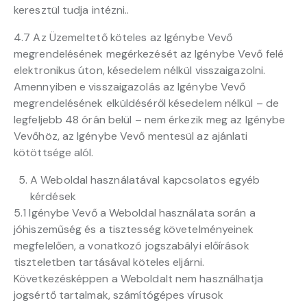
keresztül tudja intézni..
4.7 Az Üzemeltető köteles az Igénybe Vevő
megrendelésének megérkezését az Igénybe Vevő felé
elektronikus úton, késedelem nélkül visszaigazolni.
Amennyiben e visszaigazolás az Igénybe Vevő
megrendelésének elküldéséről késedelem nélkül – de
legfeljebb 48 órán belül – nem érkezik meg az Igénybe
Vevőhöz, az Igénybe Vevő mentesül az ajánlati
kötöttsége alól.
A Weboldal használatával kapcsolatos egyéb
kérdések
5.1 Igénybe Vevő a Weboldal használata során a
jóhiszeműség és a tisztesség követelményeinek
megfelelően, a vonatkozó jogszabályi előírások
tiszteletben tartásával köteles eljárni.
Következésképpen a Weboldalt nem használhatja
jogsértő tartalmak, számítógépes vírusok