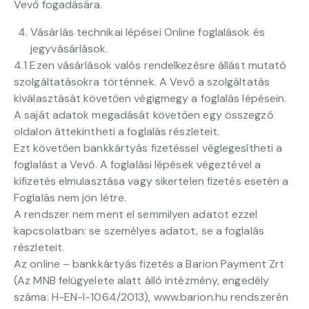
Vevő fogadására.
Vásárlás technikai lépései Online foglalások és
jegyvásárlások.
4.1 Ezen vásárlások valós rendelkezésre állást mutató
szolgáltatásokra történnek. A Vevő a szolgáltatás
kiválasztását követően végigmegy a foglalás lépésein.
A saját adatok megadását követően egy összegző
oldalon áttekintheti a foglalás részleteit.
Ezt követően bankkártyás fizetéssel véglegesítheti a
foglalást a Vevő. A foglalási lépések végeztével a
kifizetés elmulasztása vagy sikertelen fizetés esetén a
Foglalás nem jön létre.
A rendszer nem ment el semmilyen adatot ezzel
kapcsolatban: se személyes adatot, se a foglalás
részleteit.
Az online – bankkártyás fizetés a Barion Payment Zrt
(Az MNB felügyelete alatt álló intézmény, engedély
száma: H-EN-I-1064/2013), www.barion.hu rendszerén