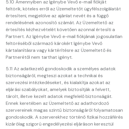
5.10 Amennyiben az Igénybe Vevő e-mail fiókját
feltörik, köteles erről az Üzemeltetőt ügyfélszolgálatát
értesíteni, megjelölve az ajánlat nevét és a függő
rendelésének azonosító számát. Az Üzemeltető az
értesítés kézhezvételét követően azonnal értesíti a
Partnert. Az Igénybe Vevő e-mail fiókjának jogosulatlan
feltöréséből származó károkért Igénybe Vevő
kártalanításra vagy kártérítésre az Üzemeltető és
Partnerétől nem tarthat igényt.
5.11 Az adatkezelő gondoskodik a személyes adatok
biztonságáról, megteszi azokat a technikai és
szervezési intézkedéseket, és kialakítja azokat az
eljárási szabályokat, amelyek biztosítják a felvett,
tárolt, illetve kezelt adatok megfelelő biztonságát.
Ennek keretében az Üzemeltető az adathordozó
szervereinek magas szintű biztonságáról folyamatosan
gondoskodik. A szerverekhez történő fizikai hozzáférés
kizárólag szigorú engedélyezési eljáráson keresztül