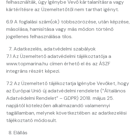
felhasználták, úgy Igénybe Vevő kártalanításra vagy
kártérítésre az Üzemeltetőtől nem tarthat igényt.
6.9 A foglalási szám(ok) többszörözése, után képzése,
másolása, hamisítása vagy más módon történő
jogellenes felhasználása tilos.
Adatkezelés, adatvédelmi szabályok
7.1 Az Üzemeltető adatvédelmi tájékoztatója a
www.topmarina.hu címen érhető el és az ÁSZF
integráns részét képezi.
7.2 Az Üzemeltető tájékoztatja Igénybe Vevőket, hogy
az Európai Unió új adatvédelmi rendelete (”Általános
Adatvédelmi Rendelet” – GDPR) 2018. május 25.
napjától kötelezően alkalmazandó valamennyi
tagállamban, melynek következtében az adatkezelési
tájékoztató módosult.
Elállás