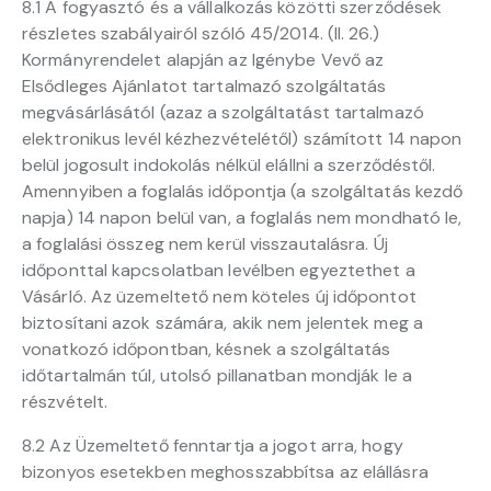
8.1 A fogyasztó és a vállalkozás közötti szerződések
részletes szabályairól szóló 45/2014. (II. 26.)
Kormányrendelet alapján az Igénybe Vevő az
Elsődleges Ajánlatot tartalmazó szolgáltatás
megvásárlásától (azaz a szolgáltatást tartalmazó
elektronikus levél kézhezvételétől) számított 14 napon
belül jogosult indokolás nélkül elállni a szerződéstől.
Amennyiben a foglalás időpontja (a szolgáltatás kezdő
napja) 14 napon belül van, a foglalás nem mondható le,
a foglalási összeg nem kerül visszautalásra. Új
időponttal kapcsolatban levélben egyeztethet a
Vásárló. Az üzemeltető nem köteles új időpontot
biztosítani azok számára, akik nem jelentek meg a
vonatkozó időpontban, késnek a szolgáltatás
időtartalmán túl, utolsó pillanatban mondják le a
részvételt.
8.2 Az Üzemeltető fenntartja a jogot arra, hogy
bizonyos esetekben meghosszabbítsa az elállásra