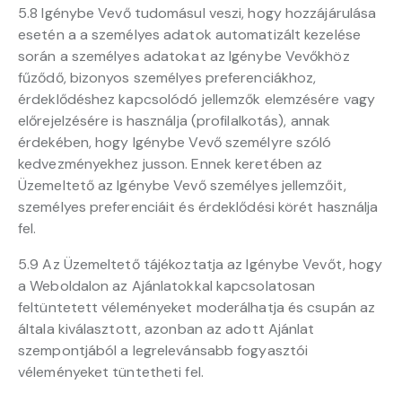
5.8 Igénybe Vevő tudomásul veszi, hogy hozzájárulása
esetén a a személyes adatok automatizált kezelése
során a személyes adatokat az Igénybe Vevőkhöz
fűződő, bizonyos személyes preferenciákhoz,
érdeklődéshez kapcsolódó jellemzők elemzésére vagy
előrejelzésére is használja (profilalkotás), annak
érdekében, hogy Igénybe Vevő személyre szóló
kedvezményekhez jusson. Ennek keretében az
Üzemeltető az Igénybe Vevő személyes jellemzőit,
személyes preferenciáit és érdeklődési körét használja
fel.
5.9 Az Üzemeltető tájékoztatja az Igénybe Vevőt, hogy
a Weboldalon az Ajánlatokkal kapcsolatosan
feltüntetett véleményeket moderálhatja és csupán az
általa kiválasztott, azonban az adott Ajánlat
szempontjából a legrelevánsabb fogyasztói
véleményeket tüntetheti fel.