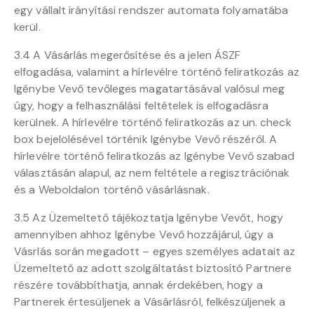
egy vállalt irányítási rendszer automata folyamatába
kerül.
3.4 A Vásárlás megerősítése és a jelen ÁSZF
elfogadása, valamint a hírlevélre történő feliratkozás az
Igénybe Vevő tevőleges magatartásával valósul meg
úgy, hogy a felhasználási feltételek is elfogadásra
kerülnek. A hírlevélre történő feliratkozás az un. check
box bejelölésével történik Igénybe Vevő részéről. A
hírlevélre történő feliratkozás az Igénybe Vevő szabad
választásán alapul, az nem feltétele a regisztrációnak
és a Weboldalon történő vásárlásnak.
3.5 Az Üzemeltető tájékoztatja Igénybe Vevőt, hogy
amennyiben ahhoz Igénybe Vevő hozzájárul, úgy a
Vásrlás során megadott – egyes személyes adatait az
Üzemeltető az adott szolgáltatást biztosító Partnere
részére továbbíthatja, annak érdekében, hogy a
Partnerek értesüljenek a Vásárlásról, felkészüljenek a