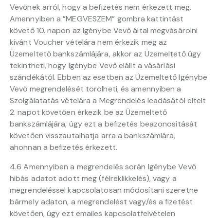
Vevőnek arról, hogy a befizetés nem érkezett meg.
Amennyiben a ”MEGVESZEM” gombra kattintást
követő 10. napon az Igénybe Vevő által megvásárolni
kívánt Voucher vételára nem érkezik meg az
Üzemeltető bankszámlájára, akkor az Üzemeltető úgy
tekintheti, hogy Igénybe Vevő elállt a vásárlási
szándékától. Ebben az esetben az Üzemeltető Igénybe
Vevő megrendelését törölheti, és amennyiben a
Szolgálatatás vételára a Megrendelés leadásától eltelt
2. napot követően érkezik be az Üzemeltető
bankszámlájára, úgy ezt a befizetés beazonosítását
követően visszautalhatja arra a bankszámlára,
ahonnan a befizetés érkezett.
4.6 Amennyiben a megrendelés során Igénybe Vevő
hibás adatot adott meg (félreklikkelés), vagy a
megrendeléssel kapcsolatosan módosítani szeretne
bármely adaton, a megrendelést vagy/és a fizetést
követően, úgy ezt emailes kapcsolatfelvételen