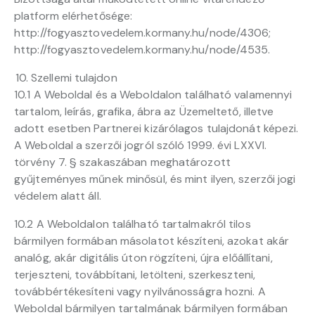
platform elérhetősége:
http://fogyasztovedelem.kormany.hu/node/4306;
http://fogyasztovedelem.kormany.hu/node/4535.
Szellemi tulajdon
10.1 A Weboldal és a Weboldalon található valamennyi
tartalom, leírás, grafika, ábra az Üzemeltető, illetve
adott esetben Partnerei kizárólagos tulajdonát képezi.
A Weboldal a szerzői jogról szóló 1999. évi LXXVI.
törvény 7. § szakaszában meghatározott
gyűjteményes műnek minősül, és mint ilyen, szerzői jogi
védelem alatt áll.
10.2 A Weboldalon található tartalmakról tilos
bármilyen formában másolatot készíteni, azokat akár
analóg, akár digitális úton rögzíteni, újra előállítani,
terjeszteni, továbbítani, letölteni, szerkeszteni,
továbbértékesíteni vagy nyilvánosságra hozni. A
Weboldal bármilyen tartalmának bármilyen formában