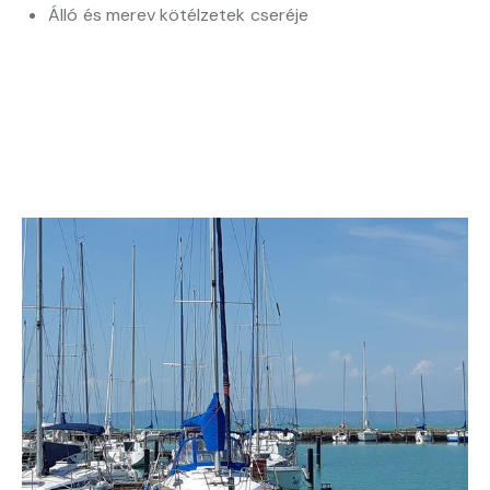
Álló és merev kötélzetek cseréje