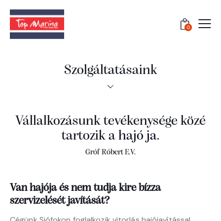
0
Szolgáltatásaink
Vállalkozásunk tevékenysége közé
tartozik a
hajó javít
.
Gróf Róbert E.V.
Van hajója és nem tudja kire bízza
szervizelését javítását?
Cégünk Siófokon foglalkozik vitorlás hajójavítással,