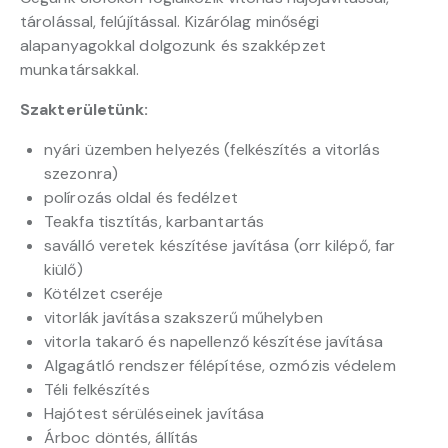
tárolással, felújítással. Kizárólag minőségi
alapanyagokkal dolgozunk és szakképzet
munkatársakkal.
Szakterületünk:
nyári üzemben helyezés (felkészítés a vitorlás
szezonra)
polírozás oldal és fedélzet
Teakfa tisztítás, karbantartás
saválló veretek készítése javítása (orr kilépő, far
kiülő)
Kötélzet cseréje
vitorlák javítása szakszerű műhelyben
vitorla takaró és napellenző készítése javítása
Algagátló rendszer félépítése, ozmózis védelem
Téli felkészítés
Hajótest sérüléseinek javítása
Árboc döntés, állítás