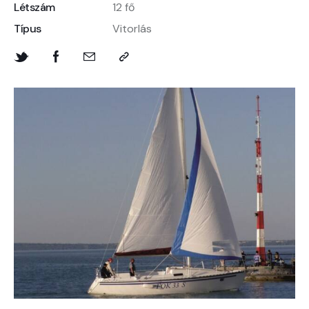
Létszám
12 fő
Típus
Vitorlás