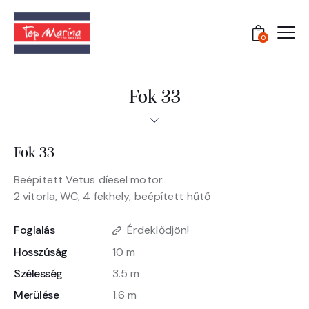
0
Fok 33
Fok 33
Beépített Vetus díesel motor.
2 vitorla, WC, 4 fekhely, beépített hűtő
Foglalás
Érdeklődjön!
Hosszúság
10 m
Szélesség
3.5 m
Merülése
1.6 m