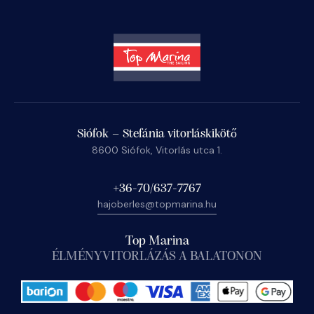
Siófok – Stefánia vitorláskikötő
8600 Siófok, Vitorlás utca 1.
+36-70/637-7767
hajoberles@topmarina.hu
Top Marina
ÉLMÉNYVITORLÁZÁS A BALATONON