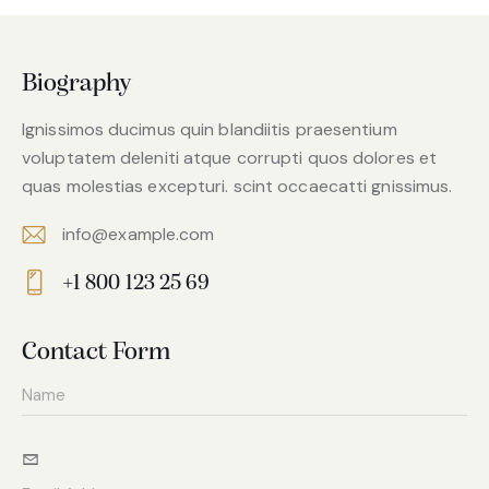
Biography
Ignissimos ducimus quin blandiitis praesentium
voluptatem deleniti atque corrupti quos dolores et
quas molestias excepturi. scint occaecatti gnissimus.
info@example.com
E-
+1 800 123 25 69
m
Ph
ail:
on
Contact Form
e: