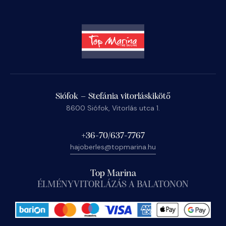
Siófok – Stefánia vitorláskikötő
8600 Siófok, Vitorlás utca 1.
+36-70/637-7767
hajoberles@topmarina.hu
Top Marina
ÉLMÉNYVITORLÁZÁS A BALATONON