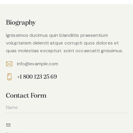
Biography
Ignissimos ducimus quin blandiitis praesentium
voluptatem deleniti atque corrupti quos dolores et
quas molestias excepturi. scint occaecatti gnissimus.
info@example.com
E-
+1 800 123 25 69
m
Ph
ail:
on
Contact Form
e: