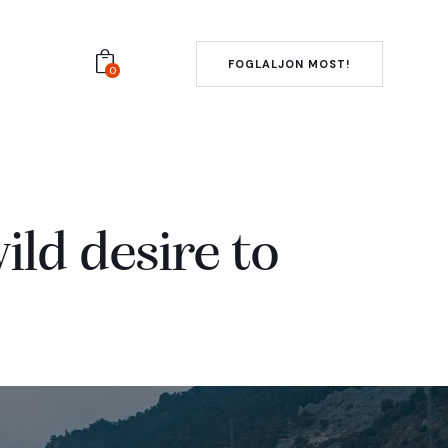
FOGLALJON MOST!
0
ild desire to