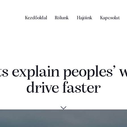
Kezdőoldal
Rólunk
Hajóink
Kapcsolat
s explain peoples’ w
drive faster