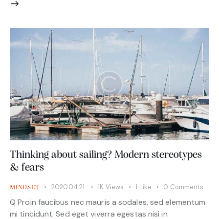
Thinking about sailing? Modern stereotypes
& fears
2020.04.21.
1K
Views
1
Like
0
Comments
MINDSET
Q Proin faucibus nec mauris a sodales, sed elementum
mi tincidunt. Sed eget viverra egestas nisi in