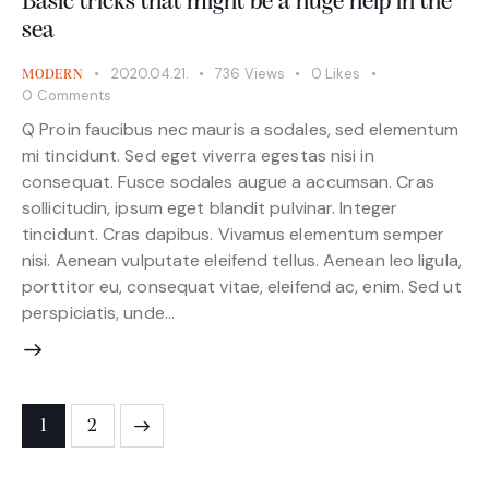
Basic tricks that might be a huge help in the
sea
2020.04.21.
736
Views
0
Likes
MODERN
0
Comments
Q Proin faucibus nec mauris a sodales, sed elementum
mi tincidunt. Sed eget viverra egestas nisi in
consequat. Fusce sodales augue a accumsan. Cras
sollicitudin, ipsum eget blandit pulvinar. Integer
tincidunt. Cras dapibus. Vivamus elementum semper
nisi. Aenean vulputate eleifend tellus. Aenean leo ligula,
porttitor eu, consequat vitae, eleifend ac, enim. Sed ut
perspiciatis, unde…
1
2
>