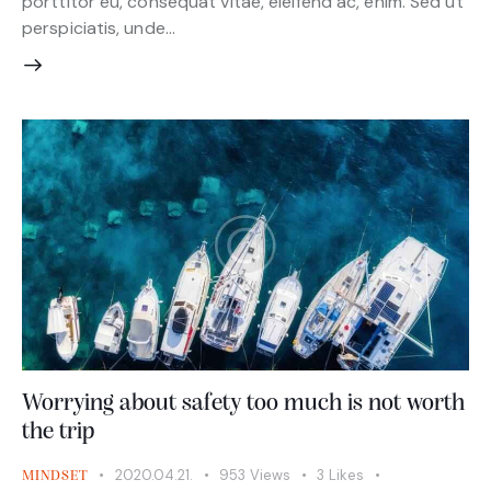
porttitor eu, consequat vitae, eleifend ac, enim. Sed ut
perspiciatis, unde…
Worrying about safety too much is not worth
the trip
2020.04.21.
953
Views
3
Likes
MINDSET