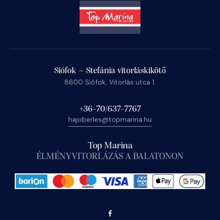
Siófok – Stefánia vitorláskikötő
8600 Siófok, Vitorlás utca 1.
+36-70/637-7767
hajoberles@topmarina.hu
Top Marina
ÉLMÉNYVITORLÁZÁS A BALATONON