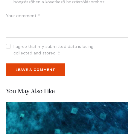
böngészőben a következő hozzászólásomhoz.
I agree that my submitted data is being
collected and stored
.
*
You May Also Like