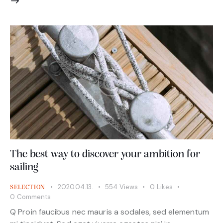
The best way to discover your ambition for
sailing
2020.04.13.
554
Views
0
Likes
SELECTION
0
Comments
Q Proin faucibus nec mauris a sodales, sed elementum