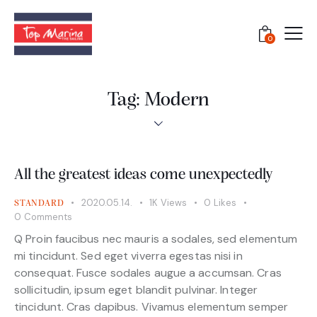
0
Tag: Modern
All the greatest ideas come unexpectedly
2020.05.14.
1K
Views
0
Likes
STANDARD
0
Comments
Q Proin faucibus nec mauris a sodales, sed elementum
mi tincidunt. Sed eget viverra egestas nisi in
consequat. Fusce sodales augue a accumsan. Cras
sollicitudin, ipsum eget blandit pulvinar. Integer
tincidunt. Cras dapibus. Vivamus elementum semper