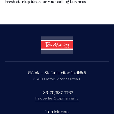
Fresh startup ideas for your sailing business
Siófok – Stefánia vitorláskikötő
8600 Siófok, Vitorlás utca 1.
+36-70/637-7767
hajoberles@topmarina.hu
Top Marina