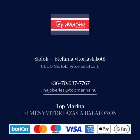
Siófok – Stefánia vitorláskikötő
8600 Siófok, Vitorlás utca 1.
+36-70/637-7767
hajoberles@topmarina.hu
Top Marina
ÉLMÉNYVITORLÁZÁS A BALATONON