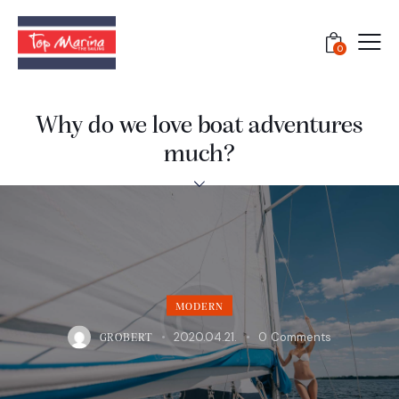
0
Why do we love boat adventures
much?
MODERN
2020.04.21.
0
Comments
GROBERT