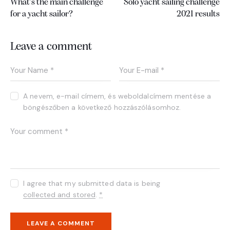
What’s the main challenge
Solo yacht sailing challenge
for a yacht sailor?
2021 results
Leave a comment
A nevem, e-mail címem, és weboldalcímem mentése a
böngészőben a következő hozzászólásomhoz.
I agree that my submitted data is being
collected and stored
.
*