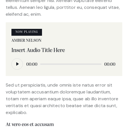
elementum semper nisi. Aenean vulputate eleifend
tellus. Aenean leo ligula, porttitor eu, consequat vitae,
eleifend ac, enim.
NOW PLAYING
AMBER NELSON
Insert Audio Title Here
Audió
00:00
00:00
lejátszó
Sed ut perspiciatis, unde omnis iste natus error sit
voluptatem accusantium doloremque laudantium,
totam rem aperiam eaque ipsa, quae ab illo inventore
veritatis et quasi architecto beatae vitae dicta sunt,
explicabo.
At vero eos et accusam