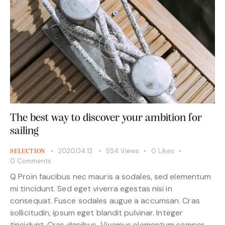
The best way to discover your ambition for
sailing
2020.04.13.
554
Views
0
Likes
SELECTION
0
Comments
Q Proin faucibus nec mauris a sodales, sed elementum
mi tincidunt. Sed eget viverra egestas nisi in
consequat. Fusce sodales augue a accumsan. Cras
sollicitudin, ipsum eget blandit pulvinar. Integer
tincidunt. Cras dapibus. Vivamus elementum semper