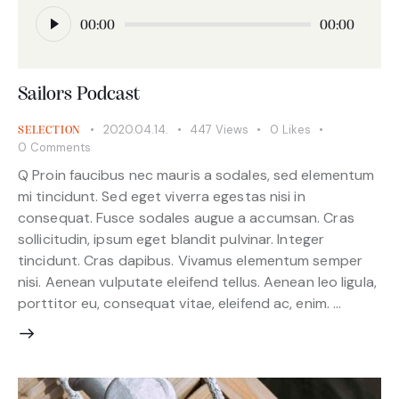
Audió
lejátszó
00:00
00:00
Sailors Podcast
2020.04.14.
447
Views
0
Likes
SELECTION
0
Comments
Q Proin faucibus nec mauris a sodales, sed elementum
mi tincidunt. Sed eget viverra egestas nisi in
consequat. Fusce sodales augue a accumsan. Cras
sollicitudin, ipsum eget blandit pulvinar. Integer
tincidunt. Cras dapibus. Vivamus elementum semper
nisi. Aenean vulputate eleifend tellus. Aenean leo ligula,
porttitor eu, consequat vitae, eleifend ac, enim. …