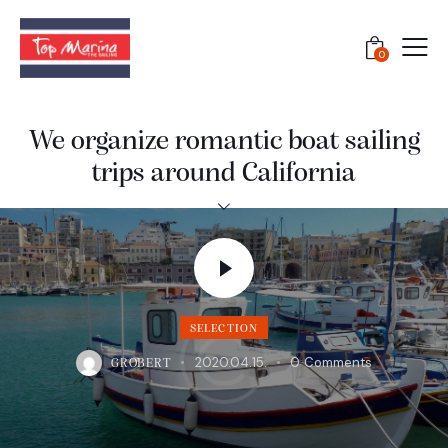
0
We organize romantic boat sailing
trips around California
SELECTION
2020.04.15.
0
Comments
GROBERT